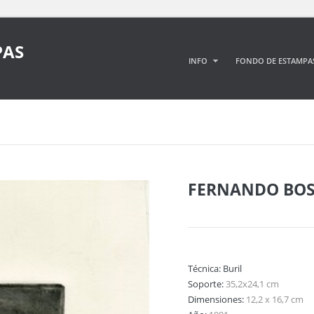
PAS
INFO
FONDO DE ESTAMPA
FERNANDO BO
Técnica:
Buril
Soporte:
35,2x24,1 cm
Dimensiones:
12,2 x 16,7 cm