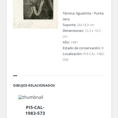
Técnica:
Aguatinta
/
Punta
seca
Soporte:
26x18,9 cm
Dimensiones:
12,3 x 16,5
cm
Año:
1981
Estado de conservación:
B
Localización:
PI4-CAL-1982-
058
DIBUJOS RELACIONADOS
PI5-CAL-
1983-573