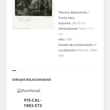
Técnica:
Mezzotinto
/
Punta seca
Soporte:
28x19 cm
Dimensiones:
16,4 x 17,1
cm
Año:
1981
Estado de conservación:
B
Localización:
PI4-CAL-1982-
059
DIBUJOS RELACIONADOS
PI5-CAL-
1983-573