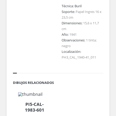
Técnica:
Buril
Soporte:
Papel Ingres 16 x
23,5 cm
Dimensiones:
15,6 x 11,7
cm
Año:
1941
Observaciones:
1 tinta;
negro
Localización:
PH3_CAL_1940-41_011
DIBUJOS RELACIONADOS
PI5-CAL-
1983-601