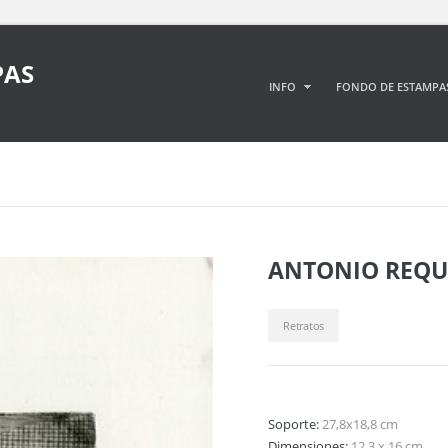
PAS
INFO
FONDO DE ESTAMPA
ANTONIO REQU
Retratos
Soporte:
27,8x18,8 cm
Dimensiones:
12,3 x 16 cm