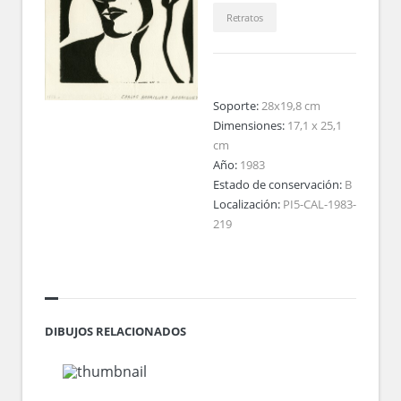
Retratos
Soporte:
28x19,8 cm
Dimensiones:
17,1 x 25,1
cm
Año:
1983
Estado de conservación:
B
Localización:
PI5-CAL-1983-
219
DIBUJOS RELACIONADOS