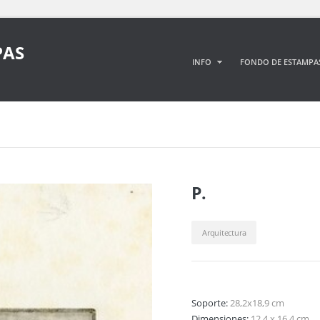
PAS
INFO
FONDO DE ESTAMPA
P.
Arquitectura
Soporte:
28,2x18,9 cm
Dimensiones:
12,4 x 16,4 cm