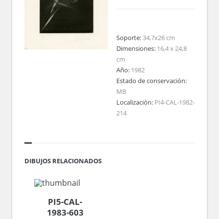
Soporte:
34,7x26 cm
Dimensiones:
16,4 x 24,8
cm
Año:
1982
Estado de conservación:
MB
Localización:
PI4-CAL-1982-
214
DIBUJOS RELACIONADOS
PI5-CAL-
1983-603