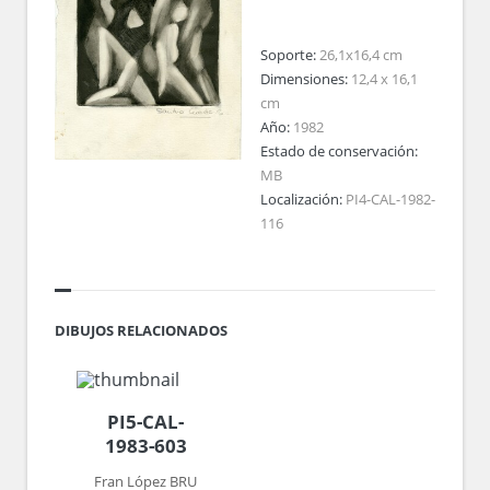
Soporte:
26,1x16,4 cm
Dimensiones:
12,4 x 16,1
cm
Año:
1982
Estado de conservación:
MB
Localización:
PI4-CAL-1982-
116
DIBUJOS RELACIONADOS
PI5-CAL-
1983-603
Fran López BRU