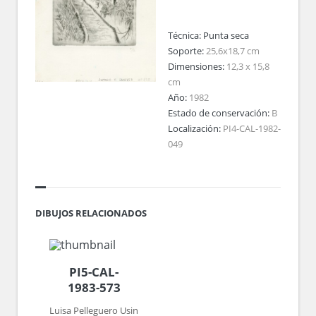
Técnica:
Punta seca
Soporte:
25,6x18,7 cm
Dimensiones:
12,3 x 15,8
cm
Año:
1982
Estado de conservación:
B
Localización:
PI4-CAL-1982-
049
DIBUJOS RELACIONADOS
PI5-CAL-
1983-573
Luisa Pelleguero Usin