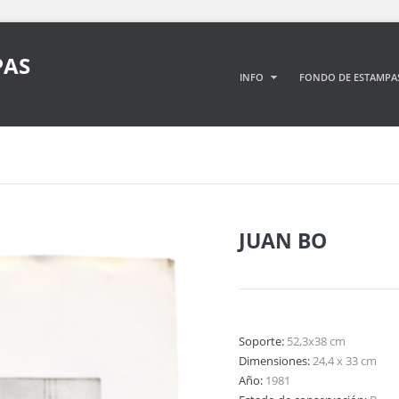
PAS
INFO
FONDO DE ESTAMPA
JUAN BO
Soporte:
52,3x38 cm
Dimensiones:
24,4 x 33 cm
Año:
1981