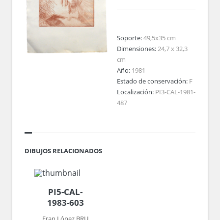
Soporte:
49,5x35 cm
Dimensiones:
24,7 x 32,3
cm
Año:
1981
Estado de conservación:
F
Localización:
PI3-CAL-1981-
487
DIBUJOS RELACIONADOS
PI5-CAL-
1983-603
Fran López BRU