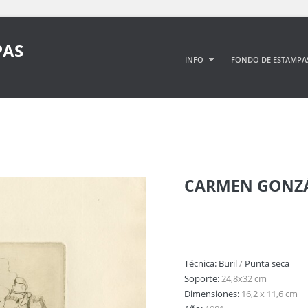
PAS
INFO
FONDO DE ESTAMPA
CARMEN GONZÁ
Técnica:
Buril
/
Punta seca
Soporte:
24,8x32 cm
Dimensiones:
16,2 x 11,6 cm