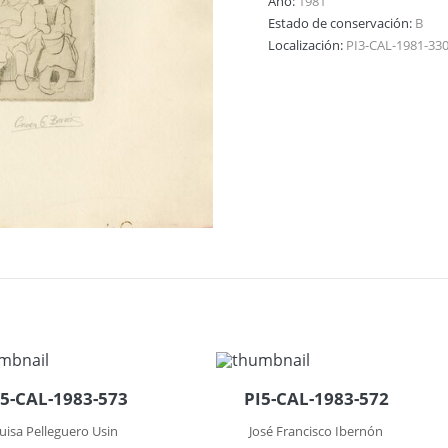
Año:
1981
Estado de conservación:
B
Localización:
PI3-CAL-1981-33
I5-CAL-1983-573
PI5-CAL-1983-572
uisa Pelleguero Usin
José Francisco Ibernón