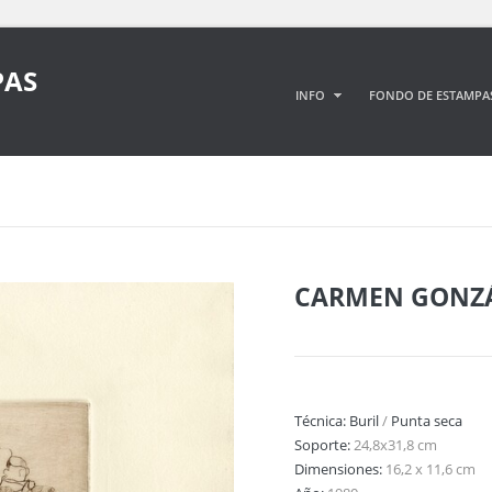
PAS
INFO
FONDO DE ESTAMPA
CARMEN GONZÁ
Técnica:
Buril
/
Punta seca
Soporte:
24,8x31,8 cm
Dimensiones:
16,2 x 11,6 cm