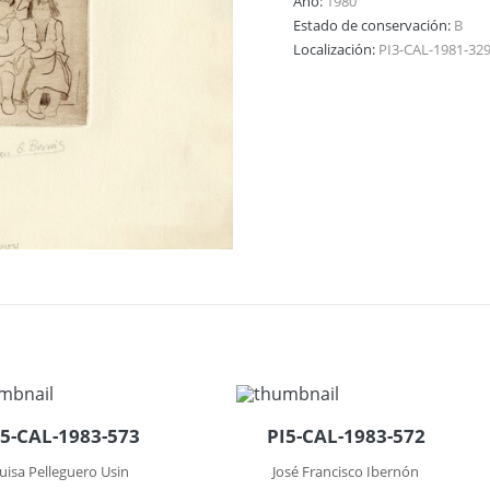
Año:
1980
Estado de conservación:
B
Localización:
PI3-CAL-1981-32
I5-CAL-1983-573
PI5-CAL-1983-572
uisa Pelleguero Usin
José Francisco Ibernón