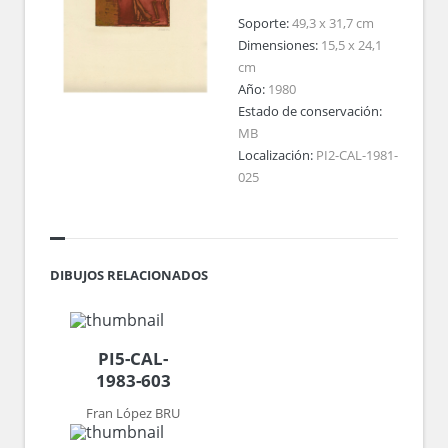
Soporte:
49,3 x 31,7 cm
Dimensiones:
15,5 x 24,1
cm
Año:
1980
Estado de conservación:
MB
Localización:
PI2-CAL-1981-
025
DIBUJOS RELACIONADOS
PI5-CAL-
1983-603
Fran López BRU