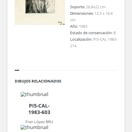
Soporte:
26,8x22 cm
Dimensiones:
12,5 x 16,4
cm
Año:
1983
Estado de conservación:
B
Localización:
PI5-CAL-1983-
214
DIBUJOS RELACIONADOS
PI5-CAL-
1983-603
Fran López BRU