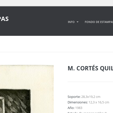
PAS
INFO
FONDO DE ESTAMPA
M. CORTÉS QUI
Soporte:
28,3x19,2 cm
Dimensiones:
12,3 x 16,5 cm
Año:
1983