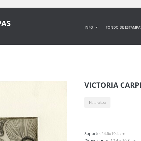
PAS
INFO
FONDO DE ESTAMPA
VICTORIA CAR
Naturaleza
Soporte:
24,6x19,4 cm
Dimensiones:
12,4 x 16,3 cm