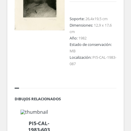
Soporte:
26,4x19,5 cm
Dimensiones:
12,9 x 17,6
cm
Año:
1982
Estado de conservación:
MB
Localización:
PI5-CAL-1983-
087
DIBUJOS RELACIONADOS
PI5-CAL-
1983-603