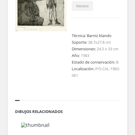
Retratos
Técnica:
Barniz blando
Soporte:
38,7x27,8 cm
Dimensiones:
24,5 x 33 cm
Año:
1983
Estado de conservación:
B
Localización:
PI5-CAL-1983-
061
DIBUJOS RELACIONADOS