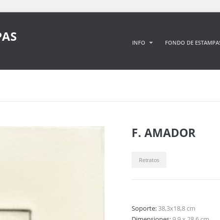
PAS
INFO
FONDO DE ESTAMPA
F. AMADOR
Retratos
Soporte:
38,3x18,8 cm
Dimensiones:
9,9 x 28,6 cm