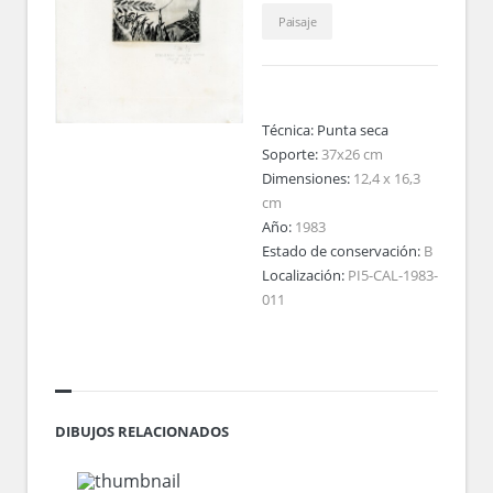
Paisaje
Técnica:
Punta seca
Soporte:
37x26 cm
Dimensiones:
12,4 x 16,3
cm
Año:
1983
Estado de conservación:
B
Localización:
PI5-CAL-1983-
011
DIBUJOS RELACIONADOS