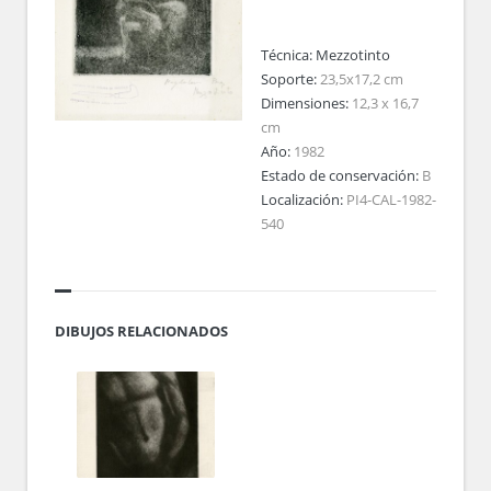
Técnica:
Mezzotinto
Soporte:
23,5x17,2 cm
Dimensiones:
12,3 x 16,7
cm
Año:
1982
Estado de conservación:
B
Localización:
PI4-CAL-1982-
540
DIBUJOS RELACIONADOS