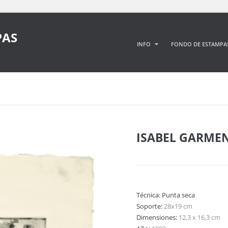
PAS
INFO
FONDO DE ESTAMPA
ISABEL GARME
Técnica:
Punta seca
Soporte:
28x19 cm
Dimensiones:
12,3 x 16,3 cm