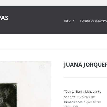
PAS
INFO
FONDO DE ESTAMPA
JUANA JORQUE
Técnica:
Buril
/
Mezzotinto
Soporte:
18,9x26,1 cm
Dimensiones:
12,4 x 10 cm