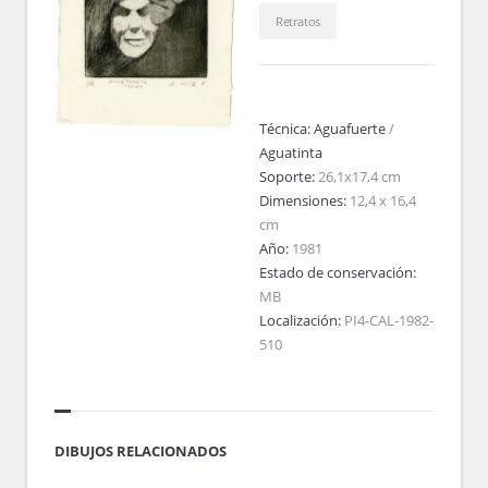
Retratos
Técnica:
Aguafuerte
/
Aguatinta
Soporte:
26,1x17,4 cm
Dimensiones:
12,4 x 16,4
cm
Año:
1981
Estado de conservación:
MB
Localización:
PI4-CAL-1982-
510
DIBUJOS RELACIONADOS