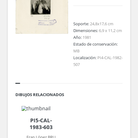
Soporte:
24,8x17,6 cm
Dimensiones:
6,9 x 11,2 cm
Año:
1981
Estado de conservación:
MB
Localización:
PI4-CAL-1982-
507
DIBUJOS RELACIONADOS
PI5-CAL-
1983-603
Fran López BRU