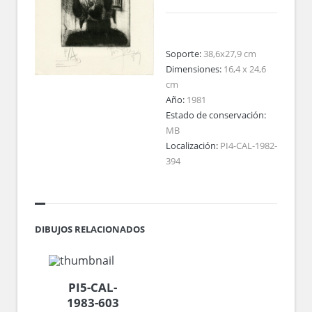
Soporte:
38,6x27,9 cm
Dimensiones:
16,4 x 24,6
cm
Año:
1981
Estado de conservación:
MB
Localización:
PI4-CAL-1982-
394
DIBUJOS RELACIONADOS
PI5-CAL-
1983-603