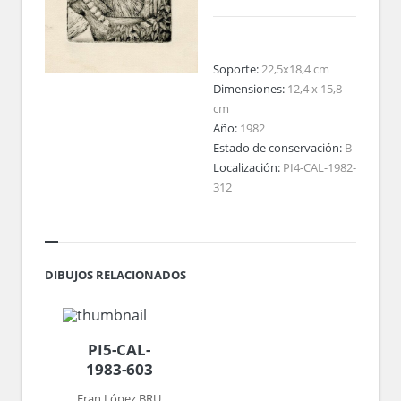
Soporte:
22,5x18,4 cm
Dimensiones:
12,4 x 15,8
cm
Año:
1982
Estado de conservación:
B
Localización:
PI4-CAL-1982-
312
DIBUJOS RELACIONADOS
PI5-CAL-
1983-603
Fran López BRU