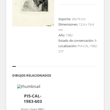
Soporte:
26x19 cm
Dimensiones:
12,4 x 16,4
cm
Año:
1982
Estado de conservación:
B
Localización:
PI4-CAL-1982-
277
DIBUJOS RELACIONADOS
PI5-CAL-
1983-603
Fran López BRU