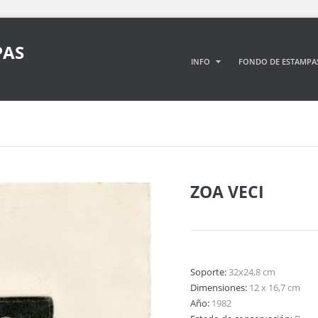
PAS
INFO
FONDO DE ESTAMPA
ZOA VECI
Soporte:
32x24,8 cm
Dimensiones:
12 x 16,7 cm
Año:
1982