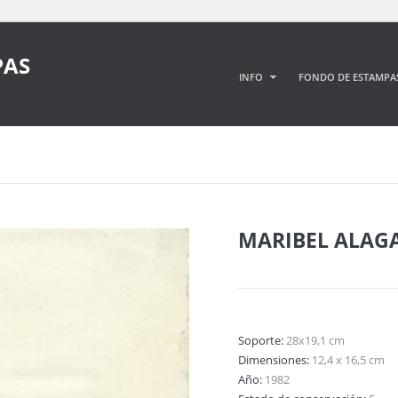
PAS
INFO
FONDO DE ESTAMPA
MARIBEL ALAG
Soporte:
28x19,1 cm
Dimensiones:
12,4 x 16,5 cm
Año:
1982