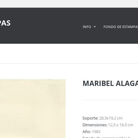
PAS
INFO
FONDO DE ESTAMPA
MARIBEL ALAG
Soporte:
28,3x19,2 cm
Dimensiones:
12,5 x 16,5 cm
Año:
1982