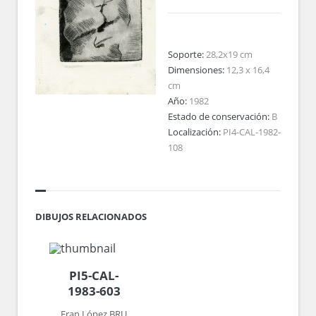
Soporte:
28,2x19 cm
Dimensiones:
12,3 x 16,4
cm
Año:
1982
Estado de conservación:
B
Localización:
PI4-CAL-1982-
108
DIBUJOS RELACIONADOS
PI5-CAL-
1983-603
Fran López BRU