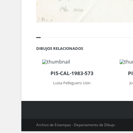
DIBUJOS RELACIONADOS
PI5-CAL-1983-573
P
Luisa Pelleguero Usin
J
Archivo de Estampas - Departamento de Dibujo