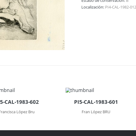
Estado de conservación:
B
Localización:
PI4-CAL-1982-01
I5-CAL-1983-602
PI5-CAL-1983-601
Francisca López Bru
Fran López BRU