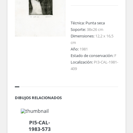
Técnica:
Punta seca
Soporte:
38x26 cm
Dimensiones:
12,2 x 16,5
cm
Año:
1981
Estado de conservación:
F
Localización:
PI3-CAL-1981-
409
DIBUJOS RELACIONADOS
PI5-CAL-
1983-573