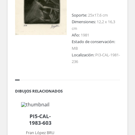
Soporte:
25x17,6 cm
Dimensiones:
12,2 x 16,3
cm
Año:
1981
Estado de conservación:
MB
Localización:
PI3-CAL-1981-
236
DIBUJOS RELACIONADOS
PI5-CAL-
1983-603
Fran López BRU