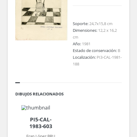
Soporte:
24,7x15,8 cm
Dimensiones:
12,2 x 16,2
cm
Año:
1981
Estado de conservación:
B
Localización:
PI3-CAL-1981-
188
DIBUJOS RELACIONADOS
PI5-CAL-
1983-603
Fran López BRU