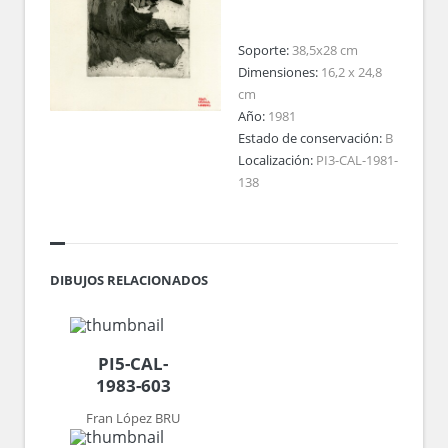
Soporte:
38,5x28 cm
Dimensiones:
16,2 x 24,8
cm
Año:
1981
Estado de conservación:
B
Localización:
PI3-CAL-1981-
138
DIBUJOS RELACIONADOS
PI5-CAL-
1983-603
Fran López BRU