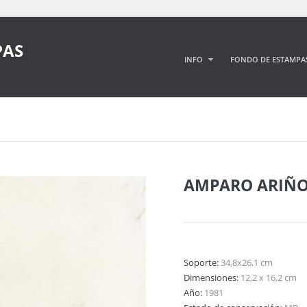
PAS
INFO
FONDO DE ESTAMPA
AMPARO ARIÑ
Soporte:
34,8x26,1 cm
Dimensiones:
12,2 x 16,2 cm
Año:
1981