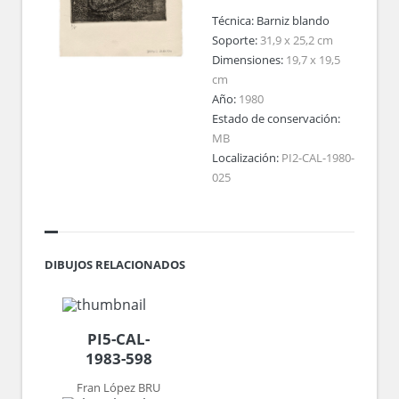
Técnica:
Barniz blando
Soporte:
31,9 x 25,2 cm
Dimensiones:
19,7 x 19,5
cm
Año:
1980
Estado de conservación:
MB
Localización:
PI2-CAL-1980-
025
DIBUJOS RELACIONADOS
PI5-CAL-
1983-598
Fran López BRU