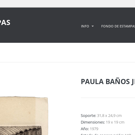
PAS
INFO
FONDO DE ESTAMPA
PAULA BAÑOS 
Soporte:
31,8 x 24,9 cm
Dimensiones:
19 x 19 cm
Año:
1979