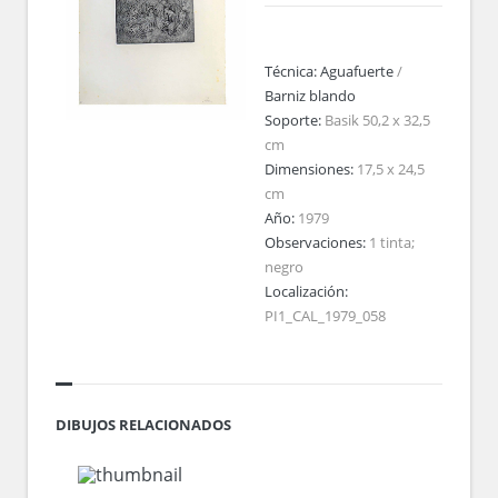
Técnica:
Aguafuerte
/
Barniz blando
Soporte:
Basik 50,2 x 32,5
cm
Dimensiones:
17,5 x 24,5
cm
Año:
1979
Observaciones:
1 tinta;
negro
Localización:
PI1_CAL_1979_058
DIBUJOS RELACIONADOS