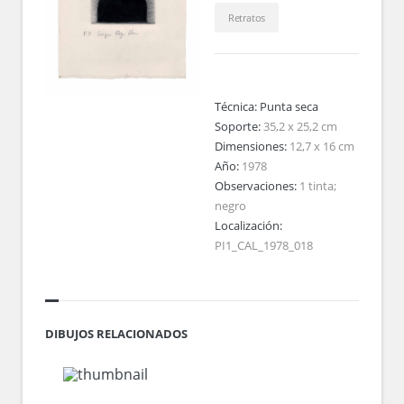
Retratos
Técnica:
Punta seca
Soporte:
35,2 x 25,2 cm
Dimensiones:
12,7 x 16 cm
Año:
1978
Observaciones:
1 tinta;
negro
Localización:
PI1_CAL_1978_018
DIBUJOS RELACIONADOS