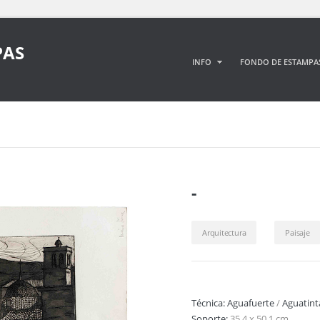
PAS
INFO
FONDO DE ESTAMPA
-
Arquitectura
Paisaje
Técnica:
Aguafuerte
/
Aguatint
Soporte:
35,4 x 50,1 cm