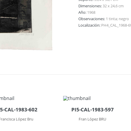
Dimensiones:
32 x 24,6 cm
Año:
1968
Observaciones:
1 tinta; negro
Localización:
PH4_CAL_1968-6
I5-CAL-1983-602
PI5-CAL-1983-597
Francisca López Bru
Fran López BRU