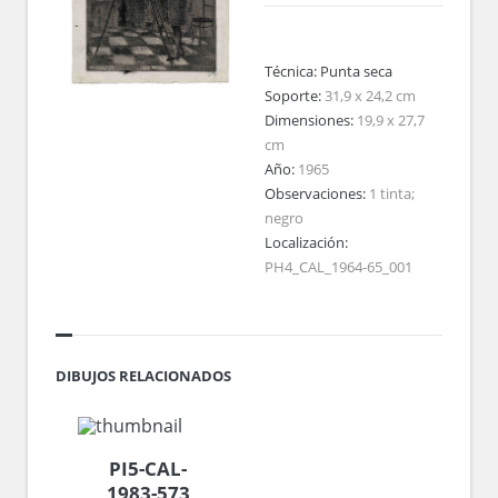
Técnica:
Punta seca
Soporte:
31,9 x 24,2 cm
Dimensiones:
19,9 x 27,7
cm
Año:
1965
Observaciones:
1 tinta;
negro
Localización:
PH4_CAL_1964-65_001
DIBUJOS RELACIONADOS
PI5-CAL-
1983-573