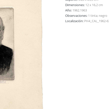
Dimensiones:
12 x 16,2 cm
Año:
1962.1963
Observaciones:
1 tinta; negro
Localización:
PH4_CAL_1962-6