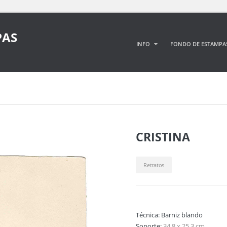
PAS
INFO
FONDO DE ESTAMPA
CRISTINA
Retratos
Técnica:
Barniz blando
Soporte:
34,8 x 25,3 cm