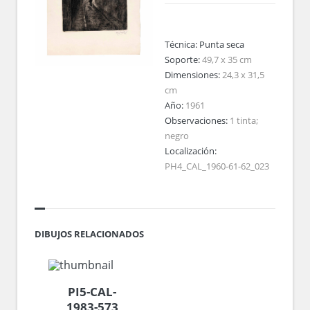
Técnica:
Punta seca
Soporte:
49,7 x 35 cm
Dimensiones:
24,3 x 31,5
cm
Año:
1961
Observaciones:
1 tinta;
negro
Localización:
PH4_CAL_1960-61-62_023
DIBUJOS RELACIONADOS
PI5-CAL-
1983-573