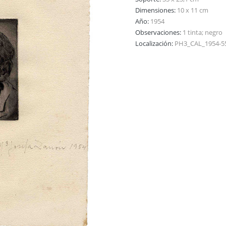
Dimensiones:
10 x 11 cm
Año:
1954
Observaciones:
1 tinta; negro
Localización:
PH3_CAL_1954-5